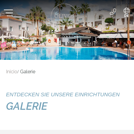
DE
ES
EN
Inicio
Galerie
/
ENTDECKEN SIE UNSERE EINRICHTUNGEN
GALERIE