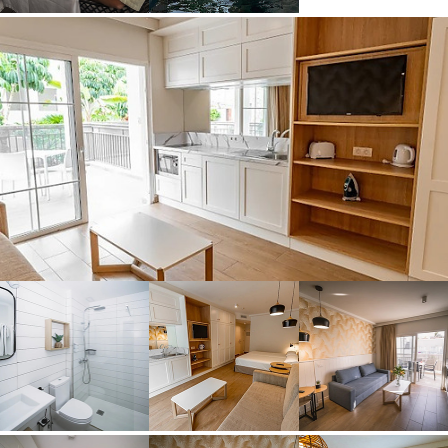
GASTRONOMIE
AKTIVITÄTEN
VERANSTALTUNGEN
KONTAKT
MEINE RESERVIERUNGEN
ESPAÑOL
ENGLISH
DEUTSCH