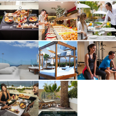
VILLEN
ANGEBOTE
SKY BAR MARGARITA'S
BEACH CLUBS
GALERIE