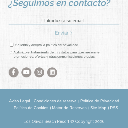
¿Seguimos en contacto?
GASTRONOMÍA
Introduzca su email
ACTIVIDADES
Enviar
EVENTOS
He leído y acepto la política de privacidad
CONTACTO
Autorizo el tratamiento de mis datos para que me envíen
promociones, ofertas y otras comunicaciones propias.
MIS RESERVAS
Aviso Legal
Condiciones de reserva
Política de Privacidad
Política de Cookies
Motor de Reservas
Site Map
RSS
ESPAÑOL
ENGLISH
DEUTSCH
Los Olivos Beach Resort © Copyright 2026