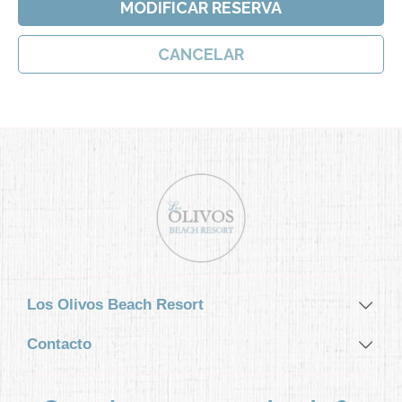
MODIFICAR RESERVA
CANCELAR
VILLAS
OFERTAS
SKY BAR MARGARITA'S
Los Olivos Beach Resort
Contacto
BEACH CLUBS
GALERÍA